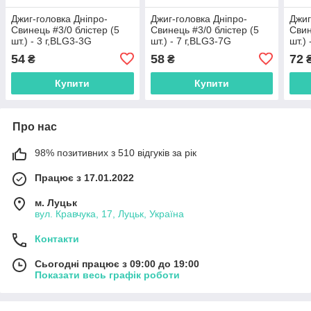
Джиг-головка Дніпро-
Джиг-головка Дніпро-
Джиг
Свинець #3/0 блістер (5
Свинець #3/0 блістер (5
Свин
шт.) - 3 г,BLG3-3G
шт.) - 7 г,BLG3-7G
шт.)
54
58
72
₴
₴
Купити
Купити
Про нас
98% позитивних з 510 відгуків за рік
Працює з 17.01.2022
м. Луцьк
вул. Кравчука, 17, Луцьк, Україна
Контакти
Сьогодні працює з 09:00 до 19:00
Показати весь графік роботи