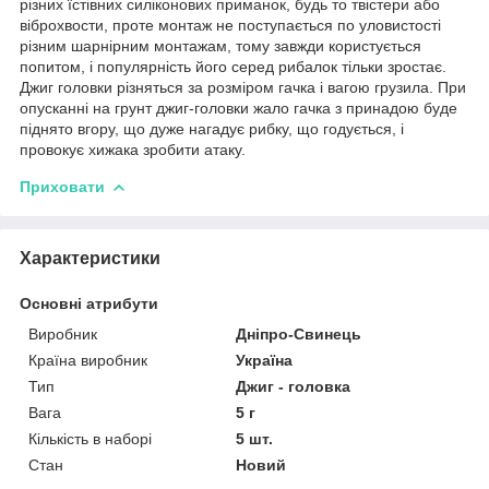
різних їстівних силіконових приманок, будь то твістери або
віброхвости, проте монтаж не поступається по уловистості
різним шарнірним монтажам, тому завжди користується
попитом, і популярність його серед рибалок тільки зростає.
Джиг головки різняться за розміром гачка і вагою грузила. При
опусканні на грунт джиг-головки жало гачка з принадою буде
піднято вгору, що дуже нагадує рибку, що годується, і
провокує хижака зробити атаку.
Приховати
Характеристики
Основні атрибути
Виробник
Дніпро-Свинець
Країна виробник
Україна
Тип
Джиг - головка
Вага
5 г
Кількість в наборі
5 шт.
Стан
Новий