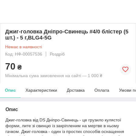
Джиг-головка Дніпро-Свинець #4/0 блістер (5
шт.) - 5 г,BLG4-5G
Немає в наявності
Код: НФ-00057536
Роздріб
70
₴
Мінімальна сума замовлення на сайті — 1 000 ₴
Опис
Характеристики
Доставка
Оплата
Умови п
Опис
Джиг-головка від DS Дніпро-Свинець - це грузило кулястої
форми, лите зі свинцю із закріпленим на мертве в ньому
гачком. Джиг-головка - один із простих способів оснащення