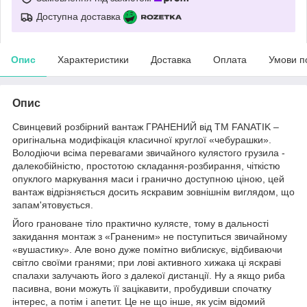
Доступна доставка
Опис
Характеристики
Доставка
Оплата
Умови п
Опис
Свинцевий розбірний вантаж ГРАНЕНИЙ від ТМ FANATIK –
оригінальна модифікація класичної круглої «чебурашки».
Володіючи всіма перевагами звичайного кулястого грузила -
далекобійністю, простотою складання-розбирання, чіткістю
опуклого маркування маси і гранично доступною ціною, цей
вантаж відрізняється досить яскравим зовнішнім виглядом, що
запам'ятовується.
Його грановане тіло практично кулясте, тому в дальності
закидання монтаж з «Граненим» не поступиться звичайному
«вушастику». Але воно дуже помітно виблискує, відбиваючи
світло своїми гранями; при лові активного хижака ці яскраві
спалахи залучають його з далекої дистанції. Ну а якщо риба
пасивна, вони можуть її зацікавити, пробудивши спочатку
інтерес, а потім і апетит. Це не що інше, як усім відомий