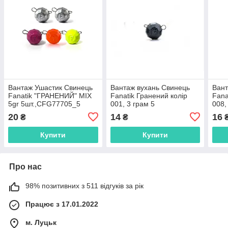
Вантаж Ушастик Свинець
Вантаж вухань Свинець
Вант
Fanatik "ГРАНЕНИЙ" MIX
Fanatik Гранений колір
Fana
5gr 5шт.,CFG77705_5
001, 3 грам 5
008,
шт,CFG00103_5
шт,
20
14
16
₴
₴
Купити
Купити
Про нас
98% позитивних з 511 відгуків за рік
Працює з 17.01.2022
м. Луцьк