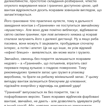
далекобійністю, простотою складання-розбирання, чіткістю
опуклого маркування маси і гранично доступною ціною, цей
вантаж відрізняється досить яскравим зовнішнім виглядом, що
запам'ятовується.
Його грановане тіло практично кулясте, тому в дальності
закидання монтаж з «Граненим» не поступиться звичайному
«вушастику». Але воно дуже помітно виблискує, відбиваючи
світло своїми гранями; при лові активного хижака ці яскраві
спалахи залучають його з далекої дистанції. Ну а якщо риба
пасивна, вони можуть її зацікавити, пробудивши спочатку
інтерес, а потім і апетит. Це не що інше, як усім відомий
«ефект блешні» - виявляється, він може мати і грузило.
Звичайно, свинець без покриття залишається яскравим
недовго – а «Гранений», що потьмянів, втратить свої
переваги перед кулькою з гладкою поверхнею. Тому
рекомендуємо тримати запас цих грузил в упаковці
виробника, та брати на рибалку мінімальний запас. У цьому
випадку вантаж залишиться блискучим до клювання;
підсікайте енергійно у відповідь на дзвінкий удар!
"Гранений" випускається як без покриття, так і в
пофарбованих версіях. Таких яскравих відблисків фарбовані
вантажі, звичайно, не дають - але дозволяють здивувати рибу
в інший спосіб. Або, навпаки, максимально замаскувати