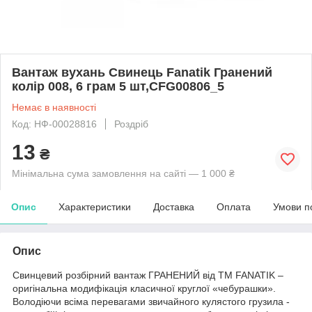
Вантаж вухань Свинець Fanatik Гранений
колір 008, 6 грам 5 шт,CFG00806_5
Немає в наявності
Код: НФ-00028816
Роздріб
13
₴
Мінімальна сума замовлення на сайті — 1 000 ₴
Опис
Характеристики
Доставка
Оплата
Умови п
Опис
Свинцевий розбірний вантаж ГРАНЕНИЙ від ТМ FANATIK –
оригінальна модифікація класичної круглої «чебурашки».
Володіючи всіма перевагами звичайного кулястого грузила -