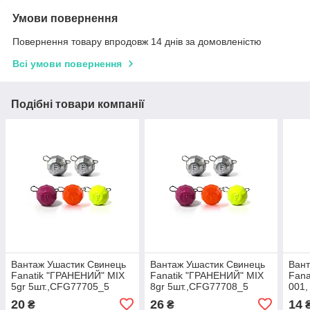
Умови повернення
Повернення товару впродовж 14 днів за домовленістю
Всі умови повернення
Подібні товари компанії
Вантаж Ушастик Свинець
Вантаж Ушастик Свинець
Вант
Fanatik "ГРАНЕНИЙ" MIX
Fanatik "ГРАНЕНИЙ" MIX
Fana
5gr 5шт.,CFG77705_5
8gr 5шт.,CFG77708_5
001,
шт,
20
26
14
₴
₴