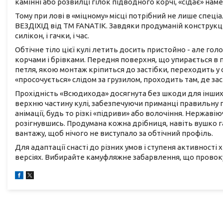
камінні або розвилці гілок підводного корчі, «сідає» нам
Тому при лові в «міцному» місці потрібний не лише спеціа
ВЕЗДІХІД від ТМ FANATIK. Завдяки продуманій конструкції
силікон, і гачки, і час.
Обтічне тіло цієї кулі летить досить пристойно - але гол
корчами і брівками. Передня поверхня, що упирається в 
петля, якою монтаж кріпиться до застібки, переходить у
«просочується» слідом за грузилом, проходить там, де за
Прохідність «Всюдихода» досягнута без шкоди для інших
верхню частину кулі, забезпечуючи приманці правильну г
анімації, будь то різкі «підриви» або волочіння. Нержаві
розігнувшись. Продумана кожна дрібниця, навіть вушко га
вантажу, щоб нічого не виступало за обтічний профіль.
Для адаптації снасті до різних умов і ступеня активності
версіях. Вибирайте камуфляжне забарвлення, що провоку