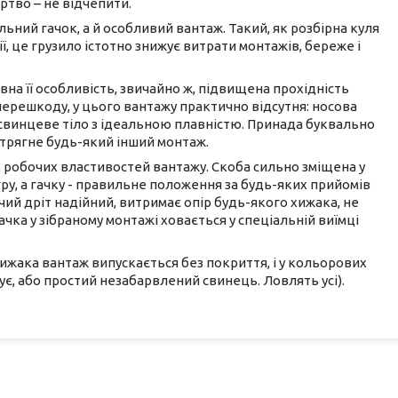
ертво – не відчепити.
льний гачок, а й особливий вантаж. Такий, як розбірна куля
, це грузило істотно знижує витрати монтажів, береже і
овна її особливість, звичайно ж, підвищена прохідність
перешкоду, у цього вантажу практично відсутня: носова
 свинцеве тіло з ідеальною плавністю. Принада буквально
стрягне будь-який інший монтаж.
 робочих властивостей вантажу. Скоба сильно зміщена у
ру, а гачку - правильне положення за будь-яких прийомів
ючий дріт надійний, витримає опір будь-якого хижака, не
чка у зібраному монтажі ховається у спеціальній виїмці
 хижака вантаж випускається без покриття, і у кольорових
є, або простий незабарвлений свинець. Ловлять усі).