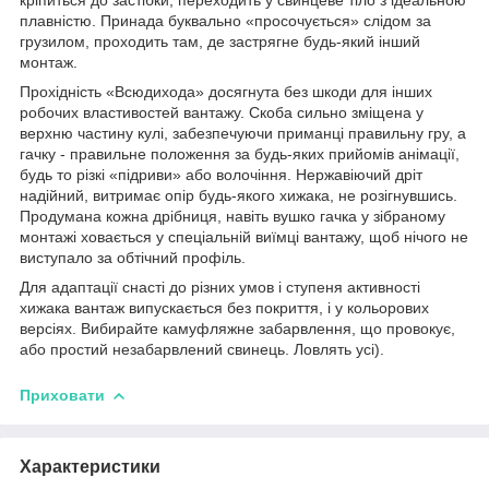
плавністю. Принада буквально «просочується» слідом за
грузилом, проходить там, де застрягне будь-який інший
монтаж.
Прохідність «Всюдихода» досягнута без шкоди для інших
робочих властивостей вантажу. Скоба сильно зміщена у
верхню частину кулі, забезпечуючи приманці правильну гру, а
гачку - правильне положення за будь-яких прийомів анімації,
будь то різкі «підриви» або волочіння. Нержавіючий дріт
надійний, витримає опір будь-якого хижака, не розігнувшись.
Продумана кожна дрібниця, навіть вушко гачка у зібраному
монтажі ховається у спеціальній виїмці вантажу, щоб нічого не
виступало за обтічний профіль.
Для адаптації снасті до різних умов і ступеня активності
хижака вантаж випускається без покриття, і у кольорових
версіях. Вибирайте камуфляжне забарвлення, що провокує,
або простий незабарвлений свинець. Ловлять усі).
Приховати
Характеристики