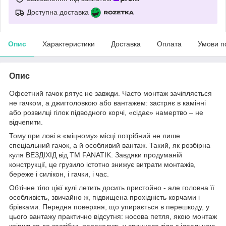
Доступна доставка
Опис
Характеристики
Доставка
Оплата
Умови п
Опис
Офсетний гачок рятує не завжди. Часто монтаж зачіпляється
не гачком, а джигголовкою або вантажем: застряє в камінні
або розвилці гілок підводного корчі, «сідає» намертво – не
відчепити.
Тому при лові в «міцному» місці потрібний не лише
спеціальний гачок, а й особливий вантаж. Такий, як розбірна
куля ВЕЗДІХІД від ТМ FANATIK. Завдяки продуманій
конструкції, це грузило істотно знижує витрати монтажів,
береже і силікон, і гачки, і час.
Обтічне тіло цієї кулі летить досить пристойно - але головна її
особливість, звичайно ж, підвищена прохідність корчами і
брівками. Передня поверхня, що упирається в перешкоду, у
цього вантажу практично відсутня: носова петля, якою монтаж
кріпиться до застібки, переходить у свинцеве тіло з ідеальною