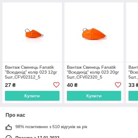
Вантаж Свинець Fanatik
Вантаж Свинець Fanatik
Вант
"Всюдихід" колір 023 12gr
"Всюдихід" колір 023 20gr
"Всю
5шт.,CFV02312_5
5шт.,CFV02320_5
5шт.
27
40
33
₴
₴
Купити
Купити
Про нас
98% позитивних з 510 відгуків за рік
Працює з 17.01.2022