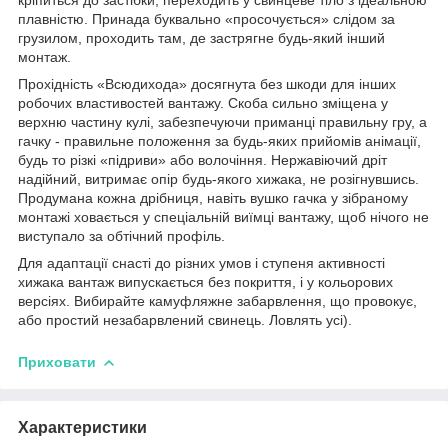
плавністю. Принада буквально «просочується» слідом за
грузилом, проходить там, де застрягне будь-який інший
монтаж.
Прохідність «Всюдихода» досягнута без шкоди для інших
робочих властивостей вантажу. Скоба сильно зміщена у
верхню частину кулі, забезпечуючи приманці правильну гру, а
гачку - правильне положення за будь-яких прийомів анімації,
будь то різкі «підриви» або волочіння. Нержавіючий дріт
надійний, витримає опір будь-якого хижака, не розігнувшись.
Продумана кожна дрібниця, навіть вушко гачка у зібраному
монтажі ховається у спеціальній виїмці вантажу, щоб нічого не
виступало за обтічний профіль.
Для адаптації снасті до різних умов і ступеня активності
хижака вантаж випускається без покриття, і у кольорових
версіях. Вибирайте камуфляжне забарвлення, що провокує,
або простий незабарвлений свинець. Ловлять усі).
Приховати
Характеристики