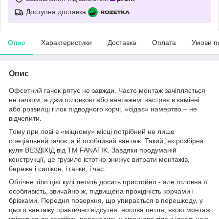
Доступна доставка
Опис
Характеристики
Доставка
Оплата
Умови п
Опис
Офсетний гачок рятує не завжди. Часто монтаж зачіпляється
не гачком, а джигголовкою або вантажем: застряє в камінні
або розвилці гілок підводного корчі, «сідає» намертво – не
відчепити.
Тому при лові в «міцному» місці потрібний не лише
спеціальний гачок, а й особливий вантаж. Такий, як розбірна
куля ВЕЗДІХІД від ТМ FANATIK. Завдяки продуманій
конструкції, це грузило істотно знижує витрати монтажів,
береже і силікон, і гачки, і час.
Обтічне тіло цієї кулі летить досить пристойно - але головна її
особливість, звичайно ж, підвищена прохідність корчами і
брівками. Передня поверхня, що упирається в перешкоду, у
цього вантажу практично відсутня: носова петля, якою монтаж
кріпиться до застібки, переходить у свинцеве тіло з ідеальною