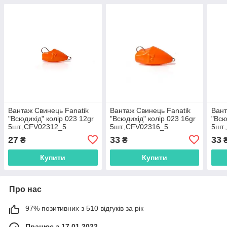
Вантаж Свинець Fanatik
Вантаж Свинець Fanatik
Вант
"Всюдихід" колір 023 12gr
"Всюдихід" колір 023 16gr
"Всю
5шт.,CFV02312_5
5шт.,CFV02316_5
5шт.
27
33
33
₴
₴
Купити
Купити
Про нас
97% позитивних з 510 відгуків за рік
Працює з 17.01.2022