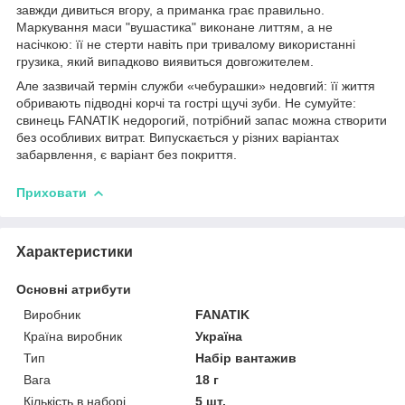
завжди дивиться вгору, а приманка грає правильно.
Маркування маси "вушастика" виконане литтям, а не
насічкою: її не стерти навіть при тривалому використанні
грузика, який випадково виявиться довгожителем.
Але зазвичай термін служби «чебурашки» недовгий: її життя
обривають підводні корчі та гострі щучі зуби. Не сумуйте:
свинець FANATIK недорогий, потрібний запас можна створити
без особливих витрат. Випускається у різних варіантах
забарвлення, є варіант без покриття.
Приховати
Характеристики
Основні атрибути
Виробник
FANATIK
Країна виробник
Україна
Тип
Набір вантажив
Вага
18 г
Кількість в наборі
5 шт.