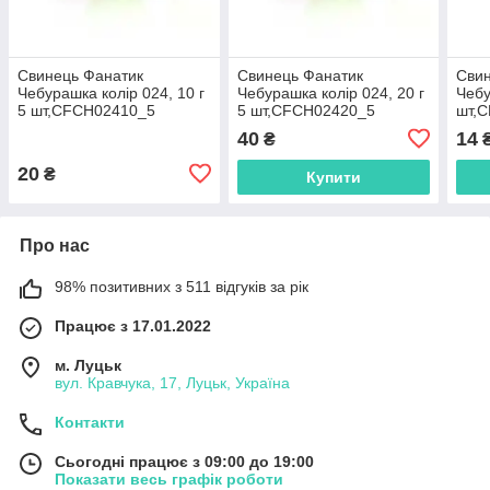
Свинець Фанатик
Свинець Фанатик
Свин
Чебурашка колір 024, 10 г
Чебурашка колір 024, 20 г
Чебу
5 шт,CFCH02410_5
5 шт,CFCH02420_5
шт,
40
14
₴
20
₴
Купити
Про нас
98% позитивних з 511 відгуків за рік
Працює з 17.01.2022
м. Луцьк
вул. Кравчука, 17, Луцьк, Україна
Контакти
Сьогодні працює з 09:00 до 19:00
Показати весь графік роботи