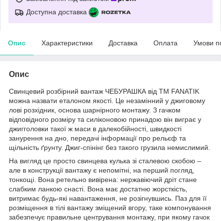
Доступна доставка
Опис
Характеристики
Доставка
Оплата
Умови п
Опис
Свинцевий розбірний вантаж ЧЕБУРАШКА від ТМ FANATIK
можна назвати еталоном якості. Це незамінний у джиговому
лові розхідник, основа шарнірного монтажу. З гачком
відповідного розміру та силіконовою принадою він виграє у
джигголовки такої ж маси в далекобійності, швидкості
занурення на дно, передачі інформації про рельєф та
щільність ґрунту. Джиг-спінінг без такого грузила немислимий.
На вигляд це просто свинцева кулька зі сталевою скобою –
але в конструкції вантажу є непомітні, на перший погляд,
тонкощі. Вона ретельно вивірена: нержавіючий дріт стане
слабким ланкою снасті. Вона має достатню жорсткість,
витримає будь-які навантаження, не розігнувшись. Паз для її
розміщення в тілі вантажу зміщений вгору, таке компонування
забезпечує правильне центрування монтажу, при якому гачок