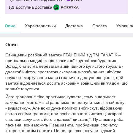
Доступна доставка
Опис
Характеристики
Доставка
Оплата
Умови п
Опис
Свинцевий розбірний вантаж ГРАНЕНИЙ від ТМ FANATIK –
оригінальна модифікація класичної круглої «чебурашки».
Володіючи всіма перевагами звичайного кулястого грузила -
далекобійністю, простотою складання-розбирання, чіткістю
опуклого маркування маси і гранично доступною ціною, цей
вантаж відрізняється досить яскравим зовнішнім виглядом, що
запам'ятовується.
Його грановане тіло практично кулясте, тому в дальності
закидання монтаж з «Граненим» не поступиться звичайному
«вушастику». Але воно дуже помітно виблискує, відбиваючи
світло своїми гранями; при лові активного хижака ці яскраві
спалахи залучають його з далекої дистанції. Ну а якщо риба
пасивна, вони можуть її зацікавити, пробудивши спочатку
інтерес, а потім і апетит. Це не що інше, як усім відомий