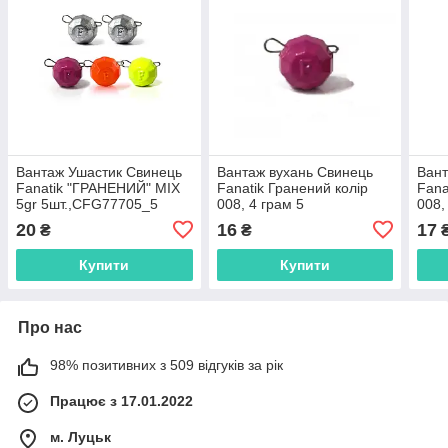
Вантаж Ушастик Свинець
Вантаж вухань Свинець
Вант
Fanatik "ГРАНЕНИЙ" MIX
Fanatik Гранений колір
Fana
5gr 5шт.,CFG77705_5
008, 4 грам 5
008,
шт,CFG00804_5
шт,
20
16
17
₴
₴
Купити
Купити
Про нас
98% позитивних з 509 відгуків за рік
Працює з 17.01.2022
м. Луцьк