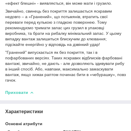
«ефект блешні» - виявляється, він може мати і грузило.
Звичайно, свинець без покриття залишається яскравим
недовго – а «Гранений», що потьмянів, втратить свої
переваги перед кулькою з гладкою поверхнею. Тому
рекомендуємо тримати запас цих грузил в упаковці
виробника, та брати на рибалку мінімальний запас. У цьому
випадку вантаж залишиться блискучим до клювання;
підсікайте енергійно у відповідь на дзвінкий удар!
"Гранений" випускається як без покриття, так і в
пофарбованих версіях. Таких яскравих відблисків фарбовані
вантажі, звичайно, не дають - але дозволяють здивувати рибу
в інший спосіб. Або, навпаки, максимально замаскувати
вантаж, якщо хижак раптом починає бити в «чебурашку», повз
гачок.
Приховати
Характеристики
Основні атрибути