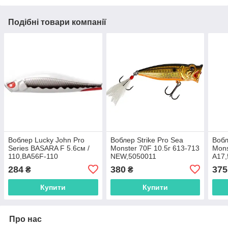
Подібні товари компанії
Воблер Lucky John Pro
Воблер Strike Pro Sea
Вобл
Series BASARA F 5.6см /
Monster 70F 10.5г 613-713
Mons
110,BA56F-110
NEW,5050011
A17
284
380
375
₴
₴
Купити
Купити
Про нас