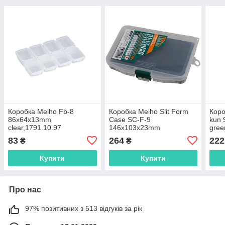
Коробка Meiho Fb-8
Коробка Meiho Slit Form
Коро
86x64x13mm
Case SC-F-9
kun
clear,1791.10.97
146x103x23mm
gree
clear,1791.04.85
83
264
222
₴
₴
Купити
Купити
Про нас
97% позитивних з 513 відгуків за рік