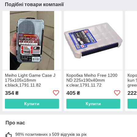
Подібні товари компанії
Meiho Light Game Case J
Коробка Meiho Free 1200
Коро
175x105x18mm
ND 225x190x40mm
kun
к:black,1791.11.82
к:clear,1791.11.72
gree
354
405
222
₴
₴
Купити
Купити
Про нас
98% позитивних з 509 відгуків за рік