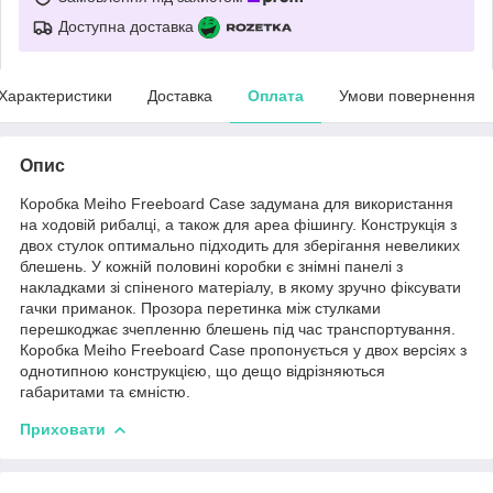
Доступна доставка
Характеристики
Доставка
Оплата
Умови повернення
Опис
Коробка Meiho Freeboard Case задумана для використання
на ходовій рибалці, а також для ареа фішингу. Конструкція з
двох стулок оптимально підходить для зберігання невеликих
блешень. У кожній половині коробки є знімні панелі з
накладками зі спіненого матеріалу, в якому зручно фіксувати
гачки приманок. Прозора перетинка між стулками
перешкоджає зчепленню блешень під час транспортування.
Коробка Meiho Freeboard Case пропонується у двох версіях з
однотипною конструкцією, що дещо відрізняються
габаритами та ємністю.
Приховати