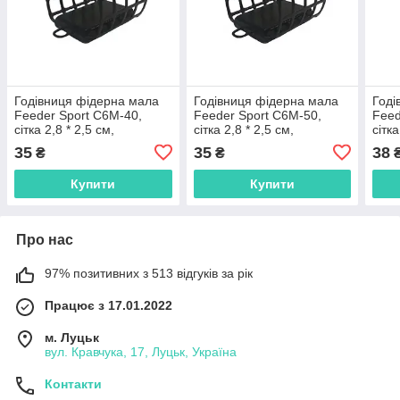
Годівниця фідерна мала
Годівниця фідерна мала
Годі
Feeder Sport С6М-40,
Feeder Sport С6М-50,
Feed
сітка 2,8 * 2,5 см,
сітка 2,8 * 2,5 см,
сітка
40гр,С6М-40
50гр,С6М-50
20гр
35
35
38
₴
₴
Купити
Купити
Про нас
97% позитивних з 513 відгуків за рік
Працює з 17.01.2022
м. Луцьк
вул. Кравчука, 17, Луцьк, Україна
Контакти