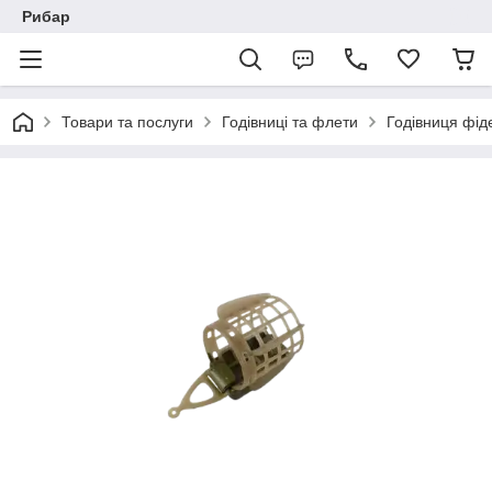
Рибар
Товари та послуги
Годівниці та флети
Годівниця фіде