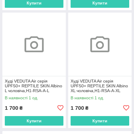
Купити
Купити
Худі VEDUTA Air серія
Худі VEDUTA Air серія
UPF50+ REPTILE SKIN Albino
UPF50+ REPTILE SKIN Albino
L чоловіча,H1-RSA-A-L
XL чоловіча,H1-RSA-A-XL
В наявності 1 од.
В наявності 1 од.
1 700
1 700
₴
₴
Купити
Купити