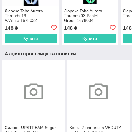
Люрекс Toho Aurora
Люрекс Toho Aurora
Люре
Threads 19
Threads 03 Pastel
Thre
V/White,1678032
Green,1678034
148
148
148
₴
₴
Купити
Купити
Акційні пропозиції та новинки
Силікон UPSTREAM Sugar
Кепка 7 панельна VEDUTA