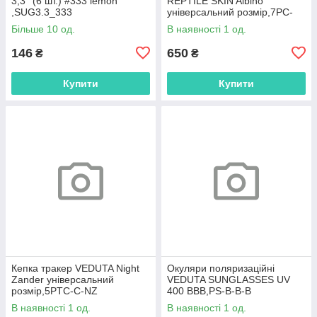
3,3'' (6 шт.) #333 lemon
REPTILE SKIN Albino
,SUG3.3_333
універсальний розмір,7PC-
UV-RSA
Більше 10 од.
В наявності 1 од.
146
650
₴
₴
Купити
Купити
Кепка тракер VEDUTA Night
Окуляри поляризаційні
Zander універсальний
VEDUTA SUNGLASSES UV
розмір,5PTC-C-NZ
400 BBB,PS-B-B-B
В наявності 1 од.
В наявності 1 од.