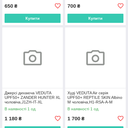
650
700
₴
₴
Купити
Купити
Джерсі дихаюча VEDUTA
Худі VEDUTA Air серія
UPF50+ ZANDER HUNTER XL
UPF50+ REPTILE SKIN Albino
чоловіча,J1ZH-IT-XL
M чоловіча,H1-RSA-A-M
В наявності 1 од.
В наявності 1 од.
1 180
1 700
₴
₴