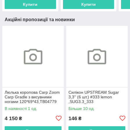
Купити
Купити
Акційні пропозиції та новинки
Люлька коропова Carp Zoom
Силікон UPSTREAM Sugar
Carp Gradle з висувними
3,3'' (6 шт.) #333 lemon
ногами 120*69*43,ТВ04779
,SUG3.3_333
В наявності 1 од.
Більше 10 од.
4 150
146
₴
₴