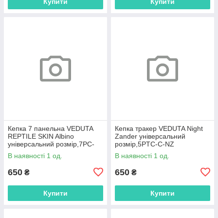
Купити
Купити
Кепка 7 панельна VEDUTA
Кепка тракер VEDUTA Night
REPTILE SKIN Albino
Zander універсальний
універсальний розмір,7PC-
розмір,5PTC-C-NZ
UV-RSA
В наявності 1 од.
В наявності 1 од.
650
650
₴
₴
Купити
Купити