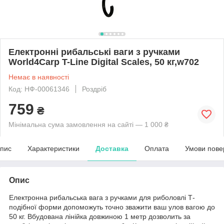
Електронні рибальські ваги з ручками
World4Carp T-Line Digital Scales, 50 кг,w702
Немає в наявності
Код: НФ-00061346
Роздріб
759
₴
Мінімальна сума замовлення на сайті — 1 000 ₴
пис
Характеристики
Доставка
Оплата
Умови пове
Опис
Електронна рибальська вага з ручками для риболовлі Т-
подібної форми допоможуть точно зважити ваш улов вагою до
50 кг. Вбудована лінійка довжиною 1 метр дозволить за