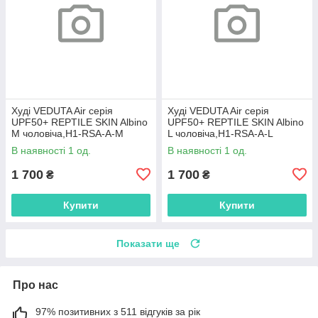
Худі VEDUTA Air серія
Худі VEDUTA Air серія
UPF50+ REPTILE SKIN Albino
UPF50+ REPTILE SKIN Albino
M чоловіча,H1-RSA-A-M
L чоловіча,H1-RSA-A-L
В наявності 1 од.
В наявності 1 од.
1 700
1 700
₴
₴
Купити
Купити
Показати ще
Про нас
97% позитивних з 511 відгуків за рік