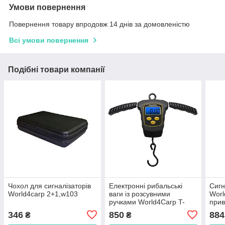
Умови повернення
Повернення товару впродовж 14 днів за домовленістю
Всі умови повернення
Подібні товари компанії
Чохол для сигналізаторів
Електронні рибальські
Сигн
World4carp 2+1,w103
ваги із розсувними
Worl
ручками World4Carp T-
прив
Line Sliding Digital Scales,
(чер
346
850
884
₴
₴
50 кг,w703