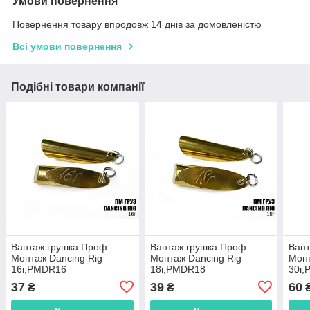
Умови повернення
Повернення товару впродовж 14 днів за домовленістю
Всі умови повернення
Подібні товари компанії
Вантаж грушка Проф
Вантаж грушка Проф
Ван
Монтаж Dancing Rig
Монтаж Dancing Rig
Монт
16г,PMDR16
18г,PMDR18
30г
37
39
60
₴
₴