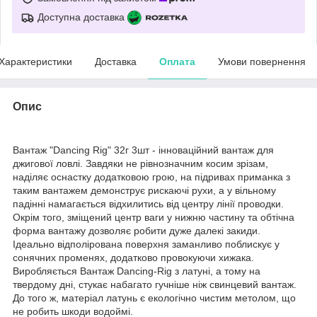
Доступна доставка
Характеристики
Доставка
Оплата
Умови повернення
Опис
Вантаж "Dancing Rig" 32г 3шт - інноваційний вантаж для
джигової ловлі. Завдяки не рівнозначним косим зрізам,
наділяє оснастку додатковою грою, на підривах приманка з
таким вантажем демонструє рискаючі рухи, а у вільному
падінні намагається відхилитись від центру лінії проводки.
Окрім того, зміщений центр ваги у нижню частину та обтічна
форма вантажу дозволяє робити дуже далекі закиди.
Ідеально відполірована поверхня заманливо поблискує у
сонячних променях, додатково провокуючи хижака.
Виробляється Вантаж Dancing-Rig з латуні, а тому на
твердому дні, стукає набагато гучніше ніж свинцевий вантаж.
До того ж, матеріал латунь є екологічно чистим метолом, що
не робить шкоди водоймі.