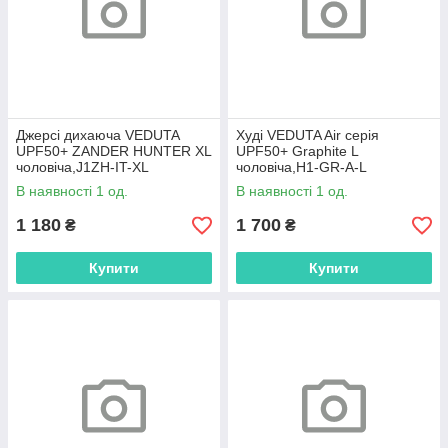
Джерсі дихаюча VEDUTA
Худі VEDUTA Air серія
UPF50+ ZANDER HUNTER XL
UPF50+ Graphite L
чоловіча,J1ZH-IT-XL
чоловіча,H1-GR-A-L
В наявності 1 од.
В наявності 1 од.
1 180
1 700
₴
₴
Купити
Купити