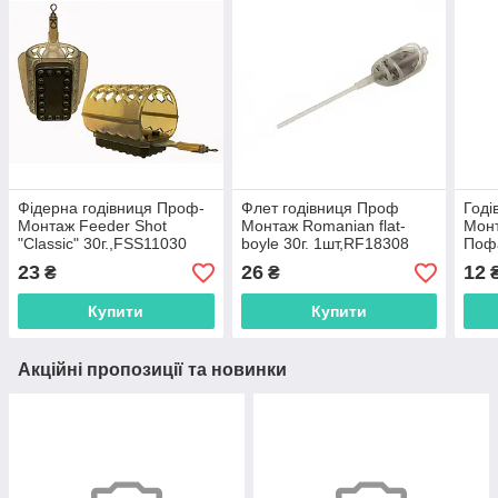
Фідерна годівниця Проф-
Флет годівниця Проф
Годі
Монтаж Feeder Shot
Монтаж Romanian flat-
Мон
"Classic" 30г.,FSS11030
boyle 30г. 1шт,RF18308
Поф
г.,A
23
26
12
₴
₴
Купити
Купити
Акційні пропозиції та новинки