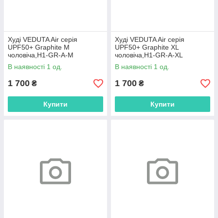
Худі VEDUTA Air серія
Худі VEDUTA Air серія
UPF50+ Graphite M
UPF50+ Graphite XL
чоловіча,H1-GR-A-M
чоловіча,H1-GR-A-XL
В наявності 1 од.
В наявності 1 од.
1 700
1 700
₴
₴
Купити
Купити