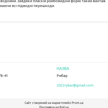
х водойми. Завдяки пласкій ромбовидній формі такий вантаж
инаючи всі підводні перешкоди.
78-41
Рибар
2022rybar@gmail.com
Сайт створений на маркетплейсі
Prom.ua
Продавець на Bigl.ua