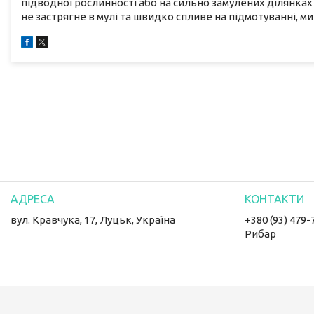
підводної рослинності або на сильно замулених ділянка
не застрягне в мулі та швидко спливе на підмотуванні, м
вул. Кравчука, 17, Луцьк, Україна
+380 (93) 479-
Рибар