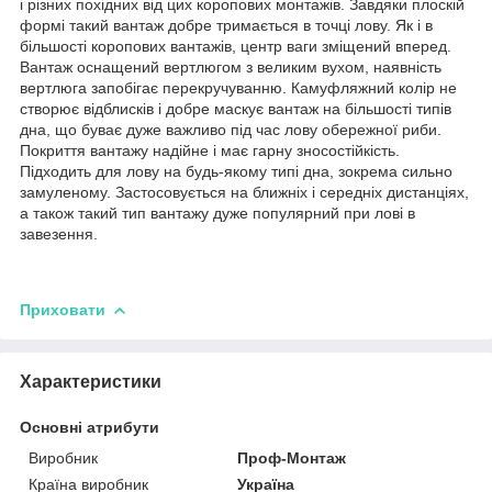
і різних похідних від цих коропових монтажів. Завдяки плоскій
формі такий вантаж добре тримається в точці лову. Як і в
більшості коропових вантажів, центр ваги зміщений вперед.
Вантаж оснащений вертлюгом з великим вухом, наявність
вертлюга запобігає перекручуванню. Камуфляжний колір не
створює відблисків і добре маскує вантаж на більшості типів
дна, що буває дуже важливо під час лову обережної риби.
Покриття вантажу надійне і має гарну зносостійкість.
Підходить для лову на будь-якому типі дна, зокрема сильно
замуленому. Застосовується на ближніх і середніх дистанціях,
а також такий тип вантажу дуже популярний при лові в
завезення.
Приховати
Характеристики
Основні атрибути
Виробник
Проф-Монтаж
Країна виробник
Україна