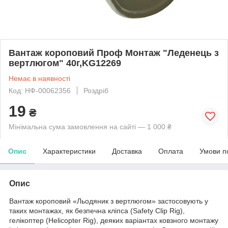
Вантаж короповий Проф Монтаж "Леденець з
вертлюгом" 40г,KG12269
Немає в наявності
Код: НФ-00062356
Роздріб
19
₴
Мінімальна сума замовлення на сайті — 1 000 ₴
Опис
Характеристики
Доставка
Оплата
Умови п
Опис
Вантаж короповий «Льодяник з вертлюгом» застосовують у
таких монтажах, як безпечна кліпса (Safety Clip Rig),
гелікоптер (Helicopter Rig), деяких варіантах ковзного монтажу