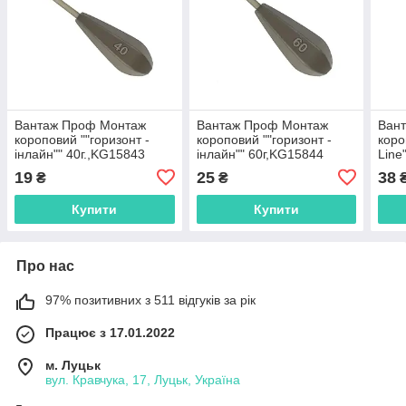
Вантаж Проф Монтаж
Вантаж Проф Монтаж
Ван
короповий ""горизонт -
короповий ""горизонт -
коро
інлайн"" 40г.,KG15843
інлайн"" 60г,KG15844
Line
19
25
38
₴
₴
Купити
Купити
Про нас
97% позитивних з 511 відгуків за рік
Працює з 17.01.2022
м. Луцьк
вул. Кравчука, 17, Луцьк, Україна