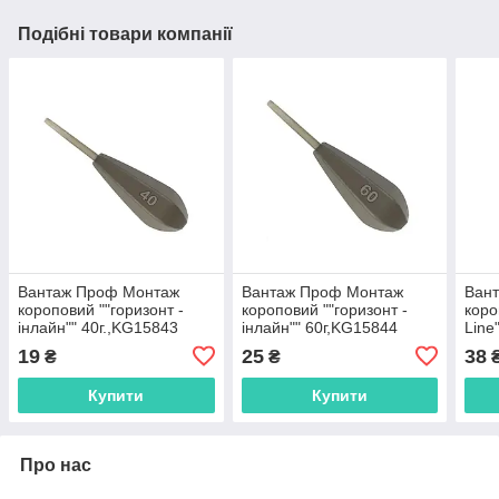
Подібні товари компанії
Вантаж Проф Монтаж
Вантаж Проф Монтаж
Ван
короповий ""горизонт -
короповий ""горизонт -
коро
інлайн"" 40г.,KG15843
інлайн"" 60г,KG15844
Line
19
25
38
₴
₴
Купити
Купити
Про нас