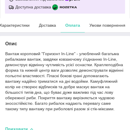
Доступна доставка
Характеристики
Доставка
Оплата
Умови повернення
Опис
Вантаж короповий "Горизонт In-Line" - улюблений багатьма
рибалками вантаж, завдяки ковзаючому з'єднанню In-Line,
демонструє відмінну чутливість усієї оснастки. К
раплеподібна
форма та нижній центр ваги дозволяє демонструвати відмінні
польотні властивості. Пласкі бокові грані допомагають
вантажу надійно триматися на дні водойми. Камуфляжний
колір не створює відблисків та добре маскує вантаж на
більшості типів дна, що буває дуже важливо під час лову
обережної риби. Покриття вантажу вирізняється чудовою
зносостійкістю. Багато рибалок надають перевагу саме
такому типу вантажу при риболовлі разом зі стік-міксами.
Приховати