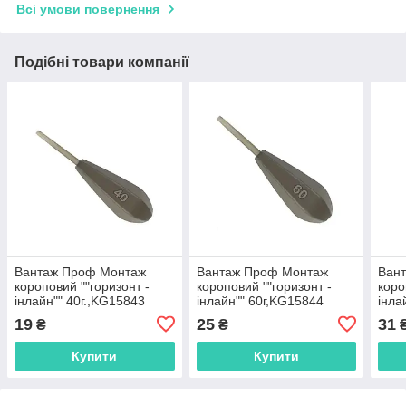
Всі умови повернення
Подібні товари компанії
Вантаж Проф Монтаж
Вантаж Проф Монтаж
Ван
короповий ""горизонт -
короповий ""горизонт -
коро
інлайн"" 40г.,KG15843
інлайн"" 60г,KG15844
інла
19
25
31
₴
₴
Купити
Купити