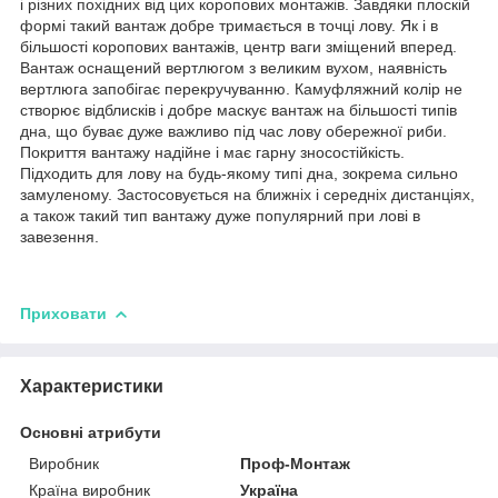
і різних похідних від цих коропових монтажів. Завдяки плоскій
формі такий вантаж добре тримається в точці лову. Як і в
більшості коропових вантажів, центр ваги зміщений вперед.
Вантаж оснащений вертлюгом з великим вухом, наявність
вертлюга запобігає перекручуванню. Камуфляжний колір не
створює відблисків і добре маскує вантаж на більшості типів
дна, що буває дуже важливо під час лову обережної риби.
Покриття вантажу надійне і має гарну зносостійкість.
Підходить для лову на будь-якому типі дна, зокрема сильно
замуленому. Застосовується на ближніх і середніх дистанціях,
а також такий тип вантажу дуже популярний при лові в
завезення.
Приховати
Характеристики
Основні атрибути
Виробник
Проф-Монтаж
Країна виробник
Україна