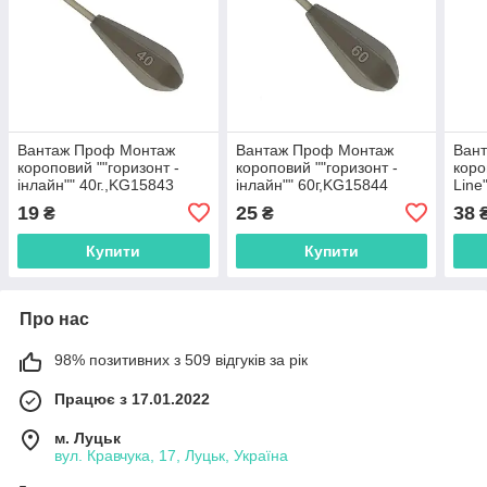
Вантаж Проф Монтаж
Вантаж Проф Монтаж
Ван
короповий ""горизонт -
короповий ""горизонт -
коро
інлайн"" 40г.,KG15843
інлайн"" 60г,KG15844
Line
19
25
38
₴
₴
Купити
Купити
Про нас
98% позитивних з 509 відгуків за рік
Працює з 17.01.2022
м. Луцьк
вул. Кравчука, 17, Луцьк, Україна