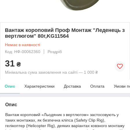
Вантаж короповий Проф Монтаж "Леденець з
вертлюгом" 80г,KG11564
Немає в наявності
Код: НФ-00062360
Роздріб
31
₴
Мінімальна сума замовлення на сайті — 1 000 ₴
Опис
Характеристики
Доставка
Оплата
Умови п
Опис
Вантаж короповий «Льодяник з вертлюгом» застосовують у
таких монтажах, як безпечна кліпса (Safety Clip Rig),
гелікоптер (Helicopter Rig), деяких варіантах ковзного монтажу