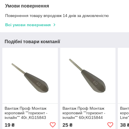
Умови повернення
Повернення товару впродовж 14 днів за домовленістю
Всі умови повернення
Подібні товари компанії
Вантаж Проф Монтаж
Вантаж Проф Монтаж
Ван
короповий ""горизонт -
короповий ""горизонт -
коро
інлайн"" 40г.,KG15843
інлайн"" 60г,KG15844
Line
19
25
38
₴
₴