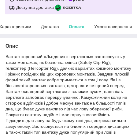
Доступна доставка
Характеристики
Доставка
Оплата
Умови повернення
Опис
Вантаж короповий «Льодяник з вертлюгом» застосовують у
таких монтажах, як безпечна кліпса (Safety Clip Rig),
гелікоптер (Helicopter Rig), деяких варіантах ковзного монтажу
і різних похідних від цих коропових монтажів. Завдяки плоскій
формі такий вантаж добре тримається в точці лову. Як і в
більшості коропових вантажів, центр ваги зміщений вперед.
Вантаж оснащений вертлюгом з великим вухом, наявність
вертлюга запобігає перекручуванню. Камуфляжний колір не
створює відблисків і добре маскує вантаж на більшості типів
дна, що буває дуже важливо під час лову обережної риби.
Покриття вантажу надійне і має гарну зносостійкість.
Підходить для лову на будь-якому типі дна, зокрема сильно
замуленому. Застосовується на ближніх і середніх дистанціях,
а також такий тип вантажу дуже популярний при лові в