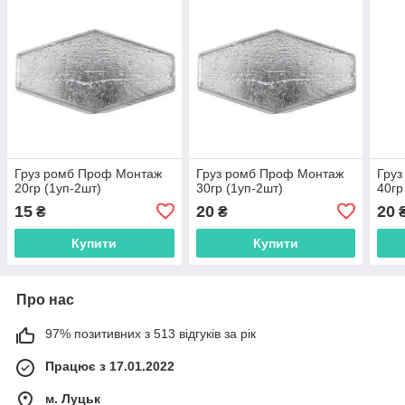
Груз ромб Проф Монтаж
Груз ромб Проф Монтаж
Гру
20гр (1уп-2шт)
30гр (1уп-2шт)
40гр
15
20
20
₴
₴
Купити
Купити
Про нас
97% позитивних з 513 відгуків за рік
Працює з 17.01.2022
м. Луцьк