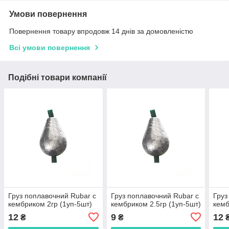
Умови повернення
Повернення товару впродовж 14 днів за домовленістю
Всі умови повернення
Подібні товари компанії
Груз поплавочний Rubar с
Груз поплавочний Rubar с
Груз
кембриком 2гр (1уп-5шт)
кембриком 2.5гр (1уп-5шт)
кемб
12
9
12
₴
₴