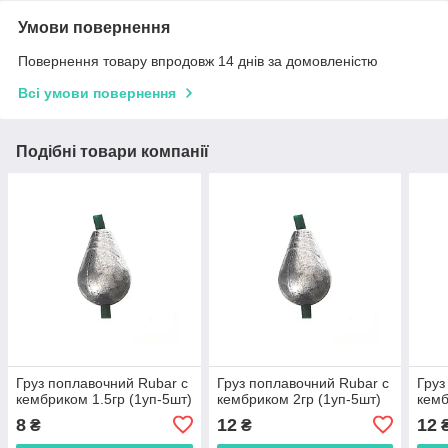
Умови повернення
Повернення товару впродовж 14 днів за домовленістю
Всі умови повернення
Подібні товари компанії
Груз поплавочний Rubar с
Груз поплавочний Rubar с
Груз
кембриком 1.5гр (1уп-5шт)
кембриком 2гр (1уп-5шт)
кемб
8
12
12
₴
₴