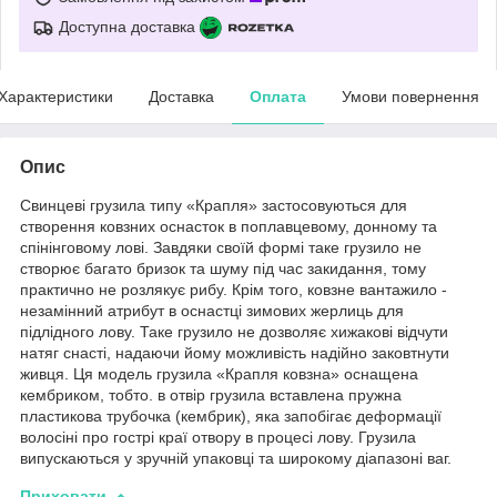
Доступна доставка
Характеристики
Доставка
Оплата
Умови повернення
Опис
Свинцеві грузила типу «Крапля» застосовуються для
створення ковзних оснасток в поплавцевому, донному та
спінінговому лові. Завдяки своїй формі таке грузило не
створює багато бризок та шуму під час закидання, тому
практично не розлякує рибу. Крім того, ковзне вантажило -
незамінний атрибут в оснастці зимових жерлиць для
підлідного лову. Таке грузило не дозволяє хижакові відчути
натяг снасті, надаючи йому можливість надійно заковтнути
живця. Ця модель грузила «Крапля ковзна» оснащена
кембриком, тобто. в отвір грузила вставлена ​​пружна
пластикова трубочка (кембрик), яка запобігає деформації
волосіні про гострі краї отвору в процесі лову. Грузила
випускаються у зручній упаковці та широкому діапазоні ваг.
Приховати