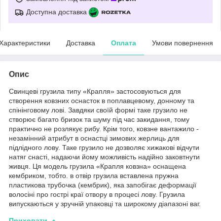
Доступна доставка
Характеристики
Доставка
Оплата
Умови повернення
Опис
Свинцеві грузила типу «Крапля» застосовуються для
створення ковзних оснасток в поплавцевому, донному та
спінінговому лові. Завдяки своїй формі таке грузило не
створює багато бризок та шуму під час закидання, тому
практично не розлякує рибу. Крім того, ковзне вантажило -
незамінний атрибут в оснастці зимових жерлиць для
підлідного лову. Таке грузило не дозволяє хижакові відчути
натяг снасті, надаючи йому можливість надійно заковтнути
живця. Ця модель грузила «Крапля ковзна» оснащена
кембриком, тобто. в отвір грузила вставлена ​​пружна
пластикова трубочка (кембрик), яка запобігає деформації
волосіні про гострі краї отвору в процесі лову. Грузила
випускаються у зручній упаковці та широкому діапазоні ваг.
Приховати