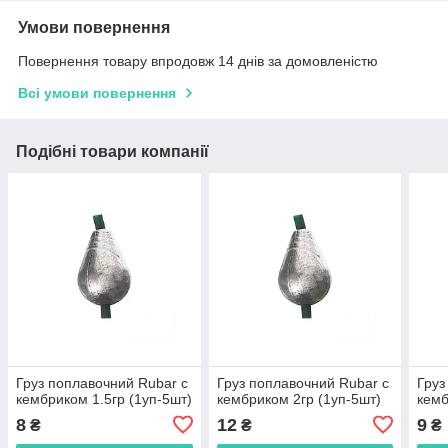
Умови повернення
Повернення товару впродовж 14 днів за домовленістю
Всі умови повернення
Подібні товари компанії
Груз поплавочний Rubar с
Груз поплавочний Rubar с
Груз
кембриком 1.5гр (1уп-5шт)
кембриком 2гр (1уп-5шт)
кемб
8
12
9
₴
₴
₴