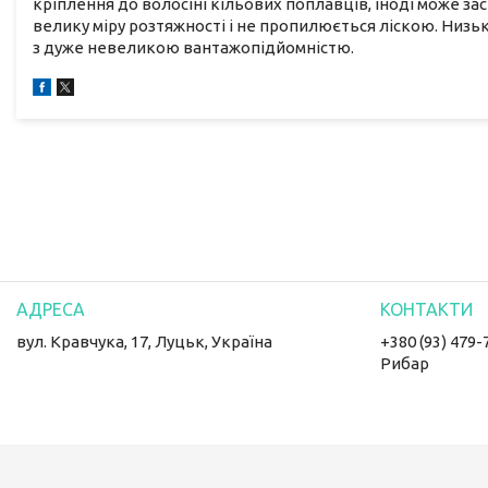
кріплення до волосіні кільових поплавців, іноді може з
велику міру розтяжності і не пропилюється ліскою. Низ
з дуже невеликою вантажопідйомністю.
вул. Кравчука, 17, Луцьк, Україна
+380 (93) 479-
Рибар