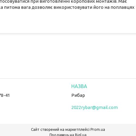
астосовуватися при виготовленні коропових монтажів. Має
ька питома вага дозволяє використовувати його на поплавцях
78-41
Рибар
2022rybar@gmail.com
Сайт створений на маркетплейсі
Prom.ua
Продавець на Bigl.ua