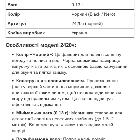
Вага
0.13 г
Колір
Чорний (Black / Nero)
Артикул
2420ч (чорний)
Країна виробник
Україна
Особливості моделі 2420ч:
Колір «Чорний»:
Це фаворит для ловлі в сонячну
погоду та по чистій воді. Чорна мормишка найкраще
імітує жучків та рачків, які є основною базою харчування
для окуня та плітки взимку.
Конструкція з пропилюванням:
Пропилювання
(паз) у верхній частині тіла мормишки дозволяє
прив’язати її таким чином, щоб гачок завжди дивився
вгору під правильним кутом. Це значно підвищує
ефективність підсікання.
Мінімальна вага (0.13 г):
Мормишка створена для
делікатної ловлі на невеликих глибинах (до 1.5–2
метрів). Вона має дуже «живу» гру завдяки малій
інерції.
Вольфрамове ядро:
Попри малий розмір,