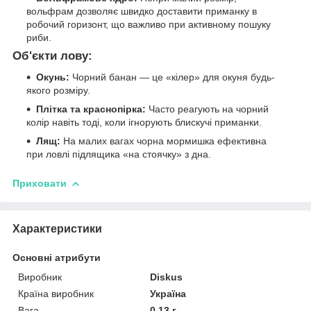
вольфрам дозволяє швидко доставити приманку в
робочий горизонт, що важливо при активному пошуку
риби.
Об'єкти лову:
Окунь:
Чорний банан — це «кілер» для окуня будь-
якого розміру.
Плітка та краснопірка:
Часто реагують на чорний
колір навіть тоді, коли ігнорують блискучі приманки.
Лящ:
На малих вагах чорна мормишка ефективна
при ловлі підлящика «на стоячку» з дна.
Приховати
Характеристики
Основні атрибути
Виробник
Diskus
Країна виробник
Україна
Вага
0.13 г