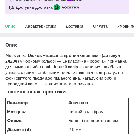
Доступна доставка
Опис
Характеристики
Доставка
Оплата
Умови п
Опис
Мормишка
Diskus «Банан із пропилюванням» (артикул
2420ч)
у чорному кольорі — це класична «робоча» приманка
для зимової риболовлі. Чорний колір вважається найбільш
універсальним і стабільним, оскільки він чітко контрастує на
фоні світлого льоду або піщаного дна, нагадуючи рибі її
природний корм — водних комах та личинок.
Технічні характеристики:
Параметр
Значення
Матеріал
Чистий вольфрам
Форма
Банан із пропилюванням
Діаметр (d)
2.0 мм