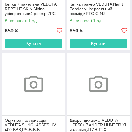
Кепка 7 панельна VEDUTA
Кепка тракер VEDUTA Night
REPTILE SKIN Albino
Zander універсальний
універсальний розмір,7PC-
розмір,5PTC-C-NZ
UV-RSA
В наявності 1 од.
В наявності 1 од.
650
650
₴
₴
Купити
Купити
Окуляри поляризаційні
Джерсі дихаюча VEDUTA
VEDUTA SUNGLASSES UV
UPF50+ ZANDER HUNTER XL
400 BBB,PS-B-B-B
чоловіча,J1ZH-IT-XL