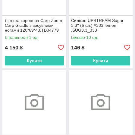
Люлька коропова Carp Zoom
Силікон UPSTREAM Sugar
Carp Gradle з висувними
3,3'' (6 шт.) #333 lemon
ногами 120*69*43,ТВ04779
,SUG3.3_333
В наявності 1 од.
Більше 10 од.
4 150
146
₴
₴
Купити
Купити