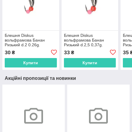
Блешня Diskus
Блешня Diskus
Блеш
вольфрамова Банан
вольфрамова Банан
вол
Ризький d.2 0.26g.
Ризький d.2,5 0,37g.
Ризь
чорний,2120ч
чорний,2125ч
сріб
30
33
35
₴
₴
Купити
Купити
Акційні пропозиції та новинки