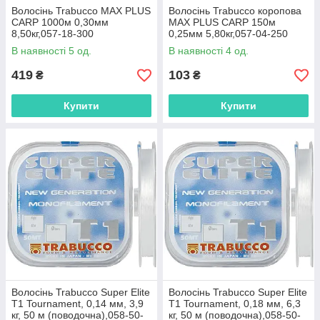
Волосінь Trabucco MAX PLUS
Волосінь Trabucco коропова
CARP 1000м 0,30мм
MAX PLUS CARP 150м
8,50кг,057-18-300
0,25мм 5,80кг,057-04-250
В наявності 5 од.
В наявності 4 од.
419
103
₴
₴
Купити
Купити
Волосінь Trabucco Super Elite
Волосінь Trabucco Super Elite
T1 Tournament, 0,14 мм, 3,9
T1 Tournament, 0,18 мм, 6,3
кг, 50 м (поводочна),058-50-
кг, 50 м (поводочна),058-50-