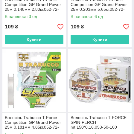
Competition GP Grand Power
Competition GP Grand Power
25м 0.148мм 2,80кг,052-72-
25м 0.203мм 5,65кг,052-72-
140
200
В наявності 3 од.
В наявності 6 од.
109
109
₴
₴
Купити
Купити
Волосінь Trabucco T-Force
Волосінь Trabucco T-FORCE
Competition GP Grand Power
SPIN-PERCH
25м 0.181мм 4,85кг,052-72-
mt.150*0,16,053-50-160
180