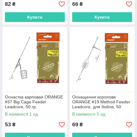
82
66
₴
₴
Купити
Купити
Оснастка карповая ORANGE
Оснащення коропове
#37 Big Cage Feeder
ORANGE #19 Method Feeder
Leadcore, 50 гр.
Leadcore, для бойла, 50
гр.,MF1950
В наявності 1 од.
В наявності 5 од.
53
69
₴
₴