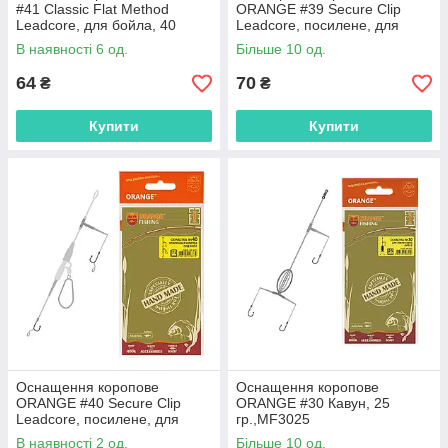
#41 Classic Flat Method
ORANGE #39 Secure Clip
Leadcore, для бойла, 40
Leadcore, посилене, для
гр.,MF4140
бойла, 71 гр.,MF3971
В наявності 6 од.
Більше 10 од.
64
70
₴
₴
Купити
Купити
Оснащення коропове
Оснащення коропове
ORANGE #40 Secure Clip
ORANGE #30 Кавун, 25
Leadcore, посилене, для
гр.,MF3025
бойла, 71 гр.,MF4071
В наявності 2 од.
Більше 10 од.