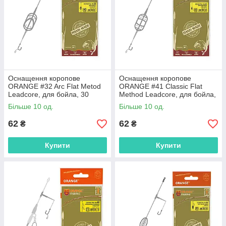
Оснащення коропове
Оснащення коропове
ORANGE #32 Arc Flat Metod
ORANGE #41 Classic Flat
Leadcore, для бойла, 30
Method Leadcore, для бойла,
гр.,MF3230
30 гр.,MF4130
Більше 10 од.
Більше 10 од.
62
62
₴
₴
Купити
Купити