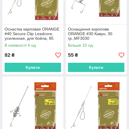
Оснастка карповая ORANGE
Оснащення коропове
#40 Secure Clip Leadcore,
ORANGE #30 Кавун, 30
усиленная, для бойла, 85
гр.,MF3030
гр.,MF4085
В наявності 4 од.
Більше 10 од.
82
55
₴
₴
Купити
Купити