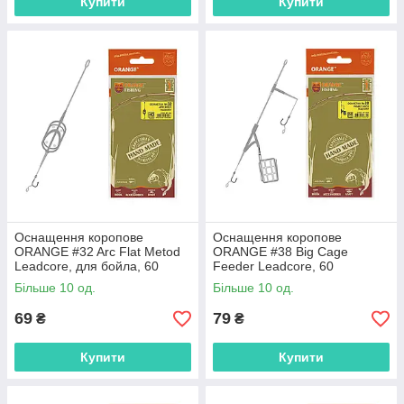
Купити
Купити
Оснащення коропове
Оснащення коропове
ORANGE #32 Arc Flat Metod
ORANGE #38 Big Cage
Leadcore, для бойла, 60
Feeder Leadcore, 60
гр.,MF3260
гр.,MF3860
Більше 10 од.
Більше 10 од.
69
79
₴
₴
Купити
Купити