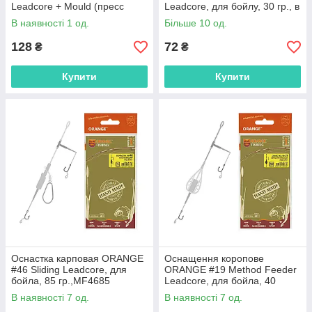
Leadcore + Mould (пресс
Leadcore, для бойлу, 30 гр., в
форма), для бойла, 30 гр.
уп. 1 шт.,MF3330
В наявності 1 од.
Більше 10 од.
128
72
₴
₴
Купити
Купити
Оснастка карповая ORANGE
Оснащення коропове
#46 Sliding Leadcore, для
ORANGE #19 Method Feeder
бойла, 85 гр.,MF4685
Leadcore, для бойла, 40
гр.,MF1940
В наявності 7 од.
В наявності 7 од.