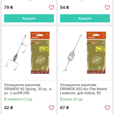
79
54
₴
₴
Купити
Купити
Оснащення коропове
Оснащення коропове
ORANGE #2 Spring, 30 гр., в
ORANGE #32 Arc Flat Metod
уп. 1 шт,MF230
Leadcore, для бойла, 50
гр.,MF3250
В наявності 2 од.
Більше 10 од.
42
67
₴
₴